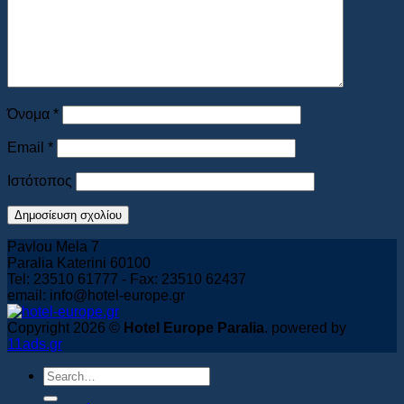
Book Now
Όνομα
*
Email
*
Ιστότοπος
Pavlou Mela 7
Paralia Katerini 60100
Tel: 23510 61777 - Fax: 23510 62437
email: info@hotel-europe.gr
Copyright 2026 ©
Hotel Europe Paralia
. powered by
11ads.gr