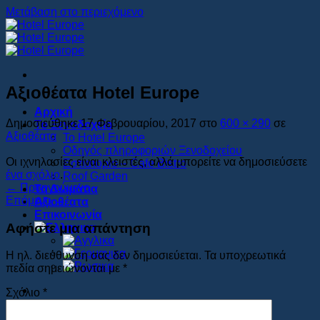
Μετάβαση στο περιεχόμενο
Αξιοθέατα Hotel Europe
Αρχική
Δημοσιεύθηκε
17 Φεβρουαρίου, 2017
στο
600 × 290
σε
Το Ξενοδοχείο
Αξιοθέατα
Το Hotel Europe
Οδηγός πληροφοριών Ξενοδοχείου
Οι ιχνηλασίες είναι κλειστές, αλλά μπορείτε να δημοσιεύσετε
Εστιατοριο – Cafe Bistro
ένα σχόλιο
.
Roof Garden
←
Προηγούμενο
Τα Δωμάτια
Επόμενο
→
Αξιοθέατα
Επικοινωνία
Αφήστε μια απάντηση
Η ηλ. διεύθυνση σας δεν δημοσιεύεται.
Τα υποχρεωτικά
πεδία σημειώνονται με
*
Σχόλιο
*
Book Now