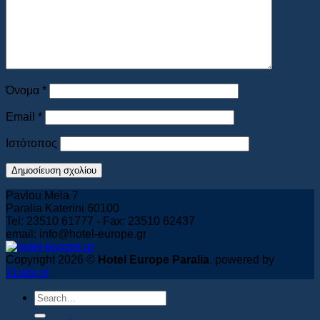
Book Now
Όνομα
*
Email
*
Ιστότοπος
Pavlou Mela 7
Paralia Katerini 60100
Tel: 23510 61777 - Fax: 23510 62437
email: info@hotel-europe.gr
Copyright 2026 ©
Hotel Europe Paralia
. powered by
11ads.gr