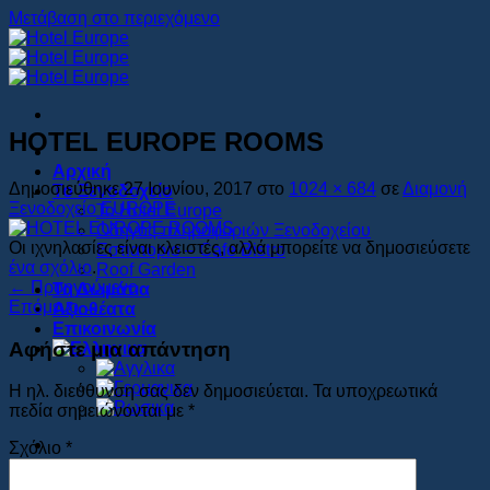
Μετάβαση στο περιεχόμενο
HOTEL EUROPE ROOMS
Αρχική
Δημοσιεύθηκε
27 Ιουνίου, 2017
στο
1024 × 684
σε
Διαμονή
Το Ξενοδοχείο
Ξενοδοχείο EUROPE
Το Hotel Europe
Οδηγός πληροφοριών Ξενοδοχείου
Οι ιχνηλασίες είναι κλειστές, αλλά μπορείτε να δημοσιεύσετε
Εστιατοριο – Cafe Bistro
ένα σχόλιο
.
Roof Garden
←
Προηγούμενο
Τα Δωμάτια
Επόμενο
→
Αξιοθέατα
Επικοινωνία
Αφήστε μια απάντηση
Η ηλ. διεύθυνση σας δεν δημοσιεύεται.
Τα υποχρεωτικά
πεδία σημειώνονται με
*
Σχόλιο
*
Book Now