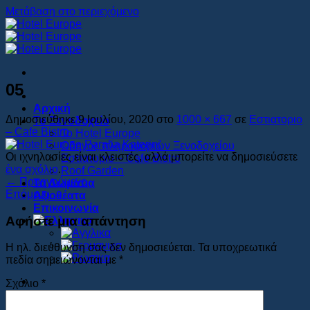
Μετάβαση στο περιεχόμενο
05
Αρχική
Δημοσιεύθηκε
9 Ιουλίου, 2020
στο
1000 × 667
σε
Εστιατοριο
Το Ξενοδοχείο
– Cafe Bistro
Το Hotel Europe
Οδηγός πληροφοριών Ξενοδοχείου
Οι ιχνηλασίες είναι κλειστές, αλλά μπορείτε να δημοσιεύσετε
Εστιατοριο – Cafe Bistro
ένα σχόλιο
.
Roof Garden
←
Προηγούμενο
Τα Δωμάτια
Επόμενο
→
Αξιοθέατα
Επικοινωνία
Αφήστε μια απάντηση
Η ηλ. διεύθυνση σας δεν δημοσιεύεται.
Τα υποχρεωτικά
πεδία σημειώνονται με
*
Σχόλιο
*
Book Now