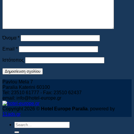
Book Now
Όνομα
*
Email
*
Ιστότοπος
Pavlou Mela 7
Paralia Katerini 60100
Tel: 23510 61777 - Fax: 23510 62437
email: info@hotel-europe.gr
Copyright 2026 ©
Hotel Europe Paralia
. powered by
11ads.gr