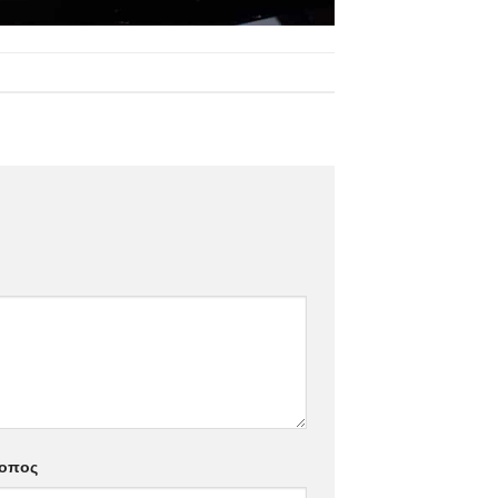
τοπος