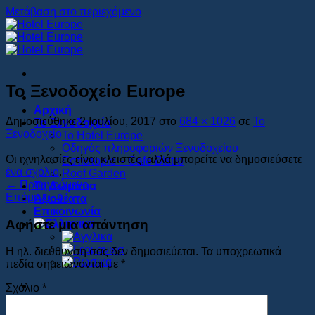
Μετάβαση στο περιεχόμενο
Το Ξενοδοχείο Europe
Αρχική
Δημοσιεύθηκε
2 Ιουλίου, 2017
στο
684 × 1026
σε
Το
Το Ξενοδοχείο
Ξενοδοχείο
Το Hotel Europe
Οδηγός πληροφοριών Ξενοδοχείου
Οι ιχνηλασίες είναι κλειστές, αλλά μπορείτε να δημοσιεύσετε
Εστιατοριο – Cafe Bistro
ένα σχόλιο
.
Roof Garden
←
Προηγούμενο
Τα Δωμάτια
Επόμενο
→
Αξιοθέατα
Επικοινωνία
Αφήστε μια απάντηση
Η ηλ. διεύθυνση σας δεν δημοσιεύεται.
Τα υποχρεωτικά
πεδία σημειώνονται με
*
Σχόλιο
*
Book Now