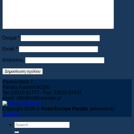
Book Now
Όνομα
*
Email
*
Ιστότοπος
Pavlou Mela 7
Paralia Katerini 60100
Tel: 23510 61777 - Fax: 23510 62437
email: info@hotel-europe.gr
Copyright 2026 ©
Hotel Europe Paralia
. powered by
11ads.gr