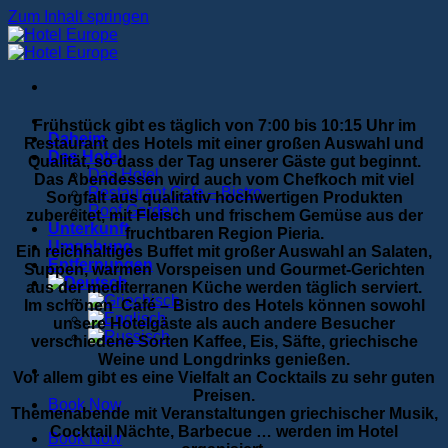
Zum Inhalt springen
Frühstück gibt es täglich von 7:00 bis 10:15 Uhr im
Daheim
Restaurant des Hotels mit einer großen Auswahl und
Das Hotel
Qualität, so dass der Tag unserer Gäste gut beginnt.
Das Hotel
Das Abendessen wird auch vom Chefkoch mit viel
Restaurant Cafe – Bistro
Sorgfalt aus qualitativ hochwertigen Produkten
Roof Garden
zubereitet, mit Fleisch und frischem Gemüse aus der
Unterkunft
fruchtbaren Region Pieria.
Umgebung
Ein reichhaltiges Buffet mit großer Auswahl an Salaten,
Entfernungen
Suppen, warmen Vorspeisen und Gourmet-Gerichten
aus der mediterranen Küche werden täglich serviert.
Im schönen Café – Bistro des Hotels können sowohl
unsere Hotelgäste als auch andere Besucher
verschiedene Sorten Kaffee, Eis, Säfte, griechische
Weine und Longdrinks genießen.
Vor allem gibt es eine Vielfalt an Cocktails zu sehr guten
Preisen.
Book Now
Themenabende mit Veranstaltungen griechischer Musik,
Cocktail Nächte, Barbecue … werden im Hotel
Book Now