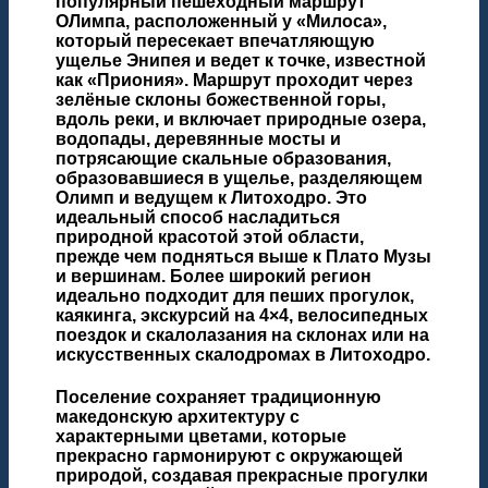
популярный пешеходный маршрут
ОЛимпа, расположенный у «Милоса»,
который пересекает впечатляющую
ущелье Энипея и ведет к точке, известной
как «Приония». Маршрут проходит через
зелёные склоны божественной горы,
вдоль реки, и включает природные озера,
водопады, деревянные мосты и
потрясающие скальные образования,
образовавшиеся в ущелье, разделяющем
Олимп и ведущем к Литоходро. Это
идеальный способ насладиться
природной красотой этой области,
прежде чем подняться выше к Плато Музы
и вершинам. Более широкий регион
идеально подходит для пеших прогулок,
каякинга, экскурсий на 4×4, велосипедных
поездок и скалолазания на склонах или на
искусственных скалодромах в Литоходро.
Поселение сохраняет традиционную
македонскую архитектуру с
характерными цветами, которые
прекрасно гармонируют с окружающей
природой, создавая прекрасные прогулки