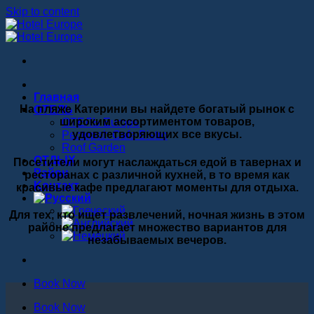
Skip to content
Главная
На пляже Катерини вы найдете богатый рынок с
ОТЕЛЬ
широким ассортиментом товаров,
ОТЕЛЬ Europe
удовлетворяющих все вкусы.
Рectopah Cafe Bistro
Roof Garden
ОТДЫХ
Посетители могут наслаждаться едой в тавернах и
Pайон
ресторанах с различной кухней, в то время как
Kонтакт
красивые кафе предлагают моменты для отдыха.
Для тех, кто ищет развлечений, ночная жизнь в этом
районе предлагает множество вариантов для
незабываемых вечеров.
Book Now
Book Now