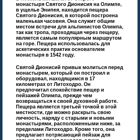
монастыря Святого Дионисия на Олимпе,
в ущелье Энипея, находится пещера
Святого Дионисия, в которой построена
маленькая часовня. Она служит общим
местом встречи для альпинистов Олимпа,
так как тропа, проходящая через пещеру,
является самым популярным маршрутом
на горе. Пещера использовалась для
аскетических практик основателем
монастыря в 1542 году.
Святой Дионисий привык молиться перед
монастырем, который он построил и
оборудовал, находящимся в 17
километрах от Литоходро. Он
предпочитал спокойствие пещер и
пейзажей Олимпа, прежде чем
возвращаться к своей духовной работе.
Пещера является третьей точкой в этой
местности, где можно раскрыть свою
личность, наряду с старыми и новыми
монастырями, расположенными ниже, за
пределами Литоходро. Кроме того, она
предлагает потрясающий пейзаж для