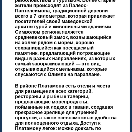
рыболовством и туризмом. Более старые
жители происходят из Палеос-
Пантелеимона, традиционной деревни
всего в 7 километрах, которая привлекает
посетителей своей македонской
архитектурой и живописными зданиями.
Символом региона является
средневековый замок, возвышающийся
на холме рядом с морем, хорошо
сохранившийся как посещаемый
памятник, предлагающий потрясающие
виды в разных направлениях, из которых
самый завораживающий — это вид,
открывающийся смельчакам, которые
спускаются с Олимпа на параплане.
В районе Платамона есть отели и места
для размещения всех категорий,
рестораны и рыбные таверны,
предлагающие морепродукты,
пойманные на лодках в гавани, создавая
прекрасное зрелище для утренней
прогулки, а также всевозможные удобства
для полноценного отдыха. Доступ к
Платамону легок: можно доехать по