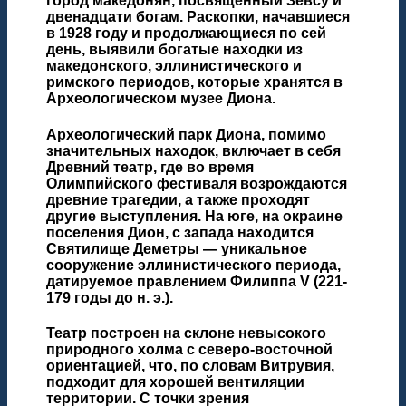
город македонян, посвящённый Зевсу и
двенадцати богам. Раскопки, начавшиеся
в 1928 году и продолжающиеся по сей
день, выявили богатые находки из
македонского, эллинистического и
римского периодов, которые хранятся в
Археологическом музее Диона.
Археологический парк Диона, помимо
значительных находок, включает в себя
Древний театр, где во время
Олимпийского фестиваля возрождаются
древние трагедии, а также проходят
другие выступления. На юге, на окраине
поселения Дион, с запада находится
Святилище Деметры — уникальное
сооружение эллинистического периода,
датируемое правлением Филиппа V (221-
179 годы до н. э.).
Театр построен на склоне невысокого
природного холма с северо-восточной
ориентацией, что, по словам Витрувия,
подходит для хорошей вентиляции
территории. С точки зрения