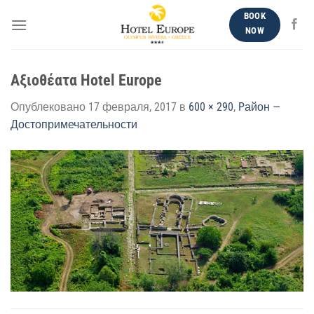
Skip
BOOK
to
NOW
content
Αξιοθέατα Hotel Europe
Опублековано
17 февраля, 2017
в
600 × 290
,
Pайон —
Достопримечательности