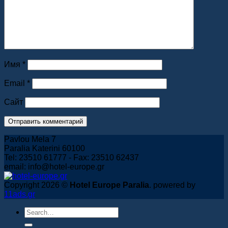
Book Now
Имя
*
Email
*
Сайт
Pavlou Mela 7
Paralia Katerini 60100
Tel: 23510 61777 - Fax: 23510 62437
email: info@hotel-europe.gr
Copyright 2026 ©
Hotel Europe Paralia
. powered by
11ads.gr