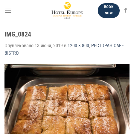
Skip
BOOK
to
NOW
content
IMG_0824
Опублековано
13 июня, 2019
в
1200 × 800
,
РЕСТОРАН CAFE
BISTRO