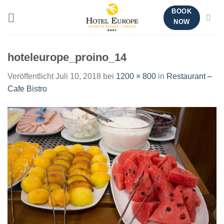
Zum
BOOK
Inhalt
NOW
springen
hoteleurope_proino_14
Veröffentlicht
Juli 10, 2018
bei
1200 × 800
in
Restaurant –
Cafe Bistro