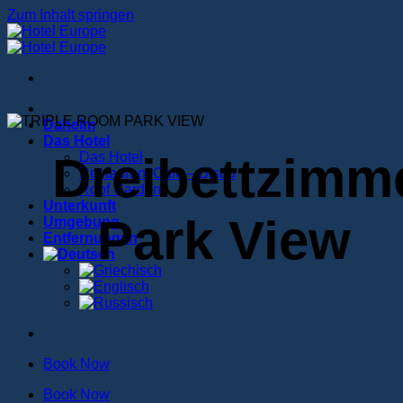
Zum Inhalt springen
Daheim
Das Hotel
Dreibettzimm
Das Hotel
Restaurant Cafe – Bistro
Roof Garden
Unterkunft
Park View
Umgebung
Entfernungen
Book Now
Book Now