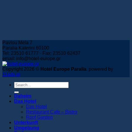
Pavlou Mela 7
Paralia Katerini 60100
Tel: 23510 61777 - Fax: 23510 62437
email: info@hotel-europe.gr
Copyright 2026 ©
Hotel Europe Paralia
. powered by
11ads.gr
Daheim
Das Hotel
Das Hotel
Restaurant Cafe – Bistro
Roof Garden
Unterkunft
Umgebung