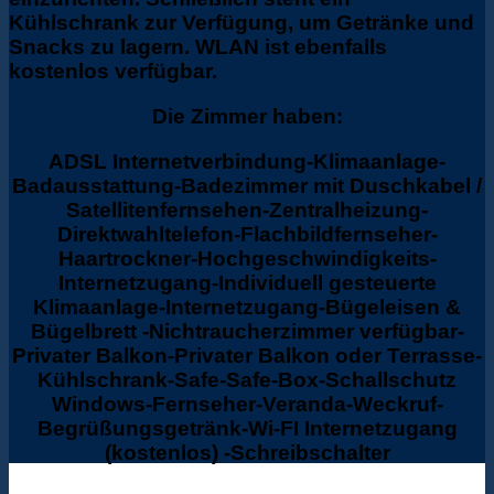
Kühlschrank zur Verfügung, um Getränke und
Snacks zu lagern. WLAN ist ebenfalls
kostenlos verfügbar.
Die Zimmer haben:
ADSL Internetverbindung-Klimaanlage-
Badausstattung-Badezimmer mit Duschkabel /
Satellitenfernsehen-Zentralheizung-
Direktwahltelefon-Flachbildfernseher-
Haartrockner-Hochgeschwindigkeits-
Internetzugang-Individuell gesteuerte
Klimaanlage-Internetzugang-Bügeleisen &
Bügelbrett -Nichtraucherzimmer verfügbar-
Privater Balkon-Privater Balkon oder Terrasse-
Kühlschrank-Safe-Safe-Box-Schallschutz
Windows-Fernseher-Veranda-Weckruf-
Begrüßungsgetränk-Wi-FI Internetzugang
(kostenlos) -Schreibschalter